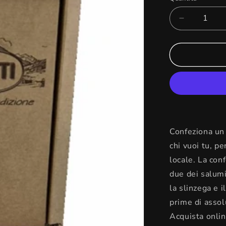
Diminuisci
quantità
per
Confezion
regalo
piccola-
Salumi
Valtellina
Confeziona un 
chi vuoi tu, pe
locale. La con
due dei salumi
la slinzega e 
prime di assol
Acquista onlin