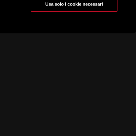
Usa solo i cookie necessari
C.C.I.A.A. Sondrio 31481
tedo (SO)
Tribun. Sondrio 2018
P.I. 00155760143
REA SO-31481
todi