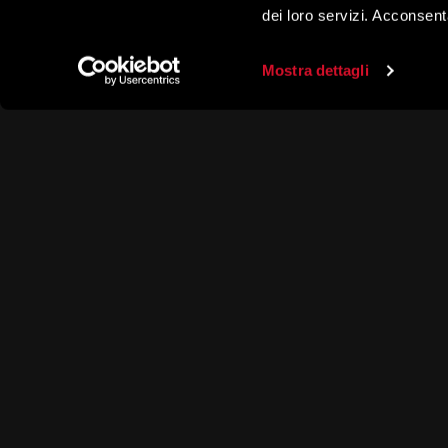
dei loro servizi. Acconsent
Mostra dettagli
Via Furoni,
Tel
+39 03
Fax +39 03
menatti@me
Lingua
Italiano