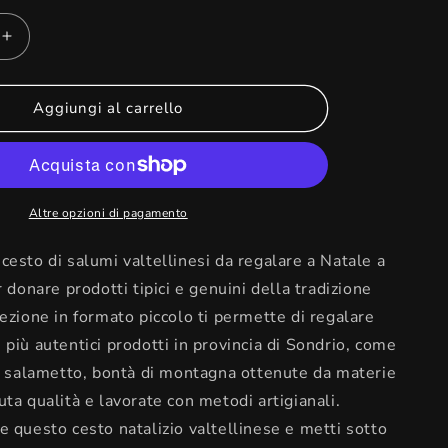
Aumenta
quantità
per
e
Confezione
Aggiungi al carrello
regalo
piccola-
Salumi
Valtellina
Altre opzioni di pagamento
cesto di salumi valtellinesi da regalare a Natale a
r donare prodotti tipici e genuini della tradizione
fezione in formato piccolo ti permette di regalare
 più autentici prodotti in provincia di Sondrio, come
il salametto, bontà di montagna ottenute da materie
uta qualità e lavorate con metodi artigianali.
e questo cesto natalizio valtellinese e metti sotto