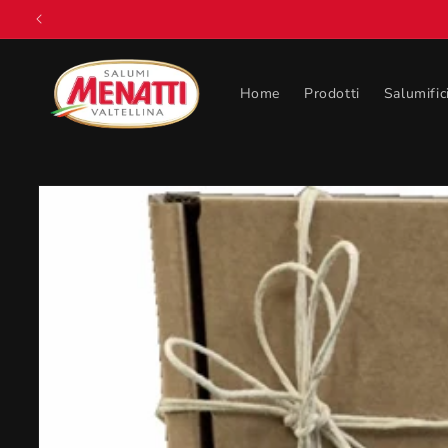
Vai
direttamente
ai contenuti
Home
Prodotti
Salumific
Passa alle
informazioni
sul prodotto