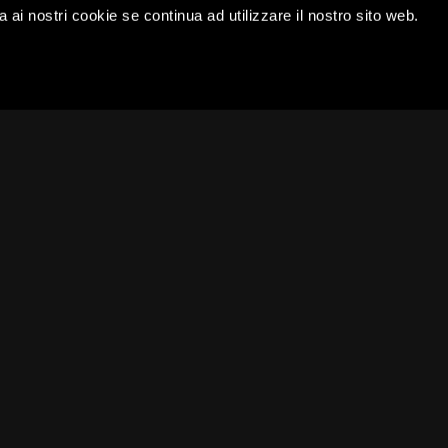
a ai nostri cookie se continua ad utilizzare il nostro sito web.
 284/A - 23010 Piantedo (SO)
Punto Vendita Menatti
42 683383
Via San Martino - 23010 Pian
42 683317
Orari: dal martedì al sabato
natti.com
9.00 - 12.30 | 15.30 - 19.00
Me