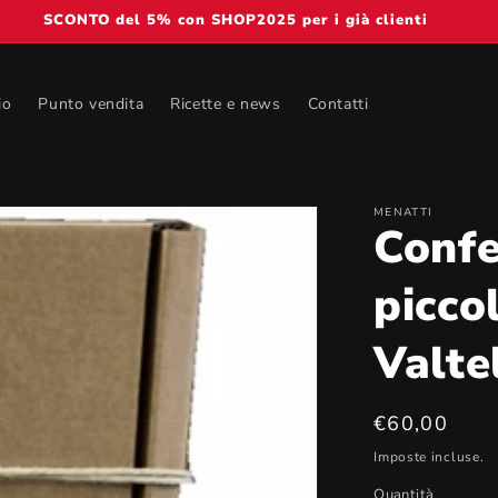
SCONTO del 5% con SHOP2025 per i già clienti
io
Punto vendita
Ricette e news
Contatti
MENATTI
Confe
picco
Valte
Prezzo
€60,00
di
Imposte incluse.
listino
Quantità