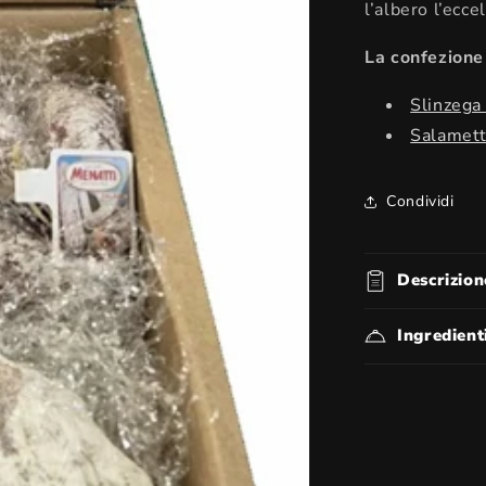
l’albero l’ecce
La confezione
Slinzega 
Salamett
Condividi
Descrizion
Ingredienti