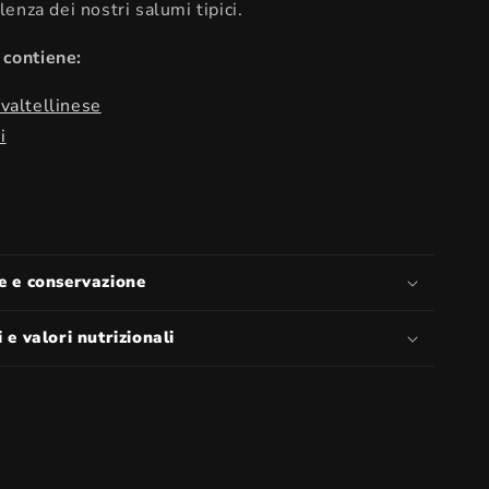
llenza dei nostri salumi tipici.
 contiene:
valtellinese
i
e e conservazione
 e valori nutrizionali