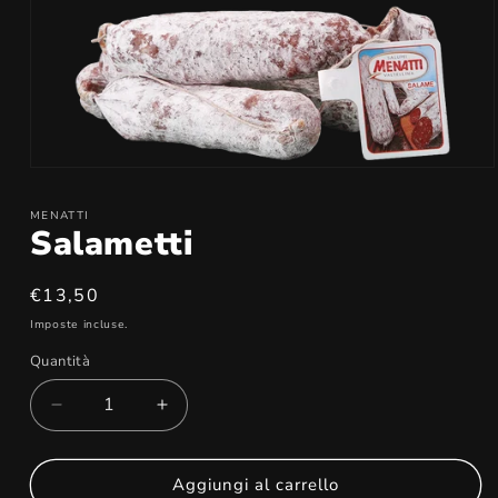
MENATTI
Salametti
Prezzo
€13,50
di
Imposte incluse.
listino
Quantità
Diminuisci
Aumenta
quantità
quantità
per
per
Salametti
Salametti
Aggiungi al carrello