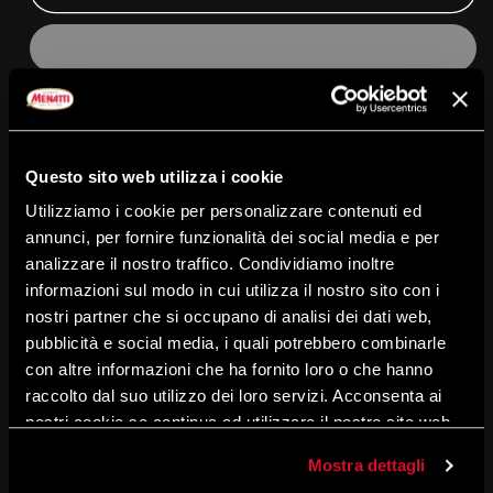
Un salame piccolo ma che racchiude un gusto davvero
Questo sito web utilizza i cookie
appetitoso: il Salametto Menatti nasce da carni suine
Utilizziamo i cookie per personalizzare contenuti ed
selezionate, con granelli di lardo e insaccato in budello
annunci, per fornire funzionalità dei social media e per
naturale, ed è ideale da assaporare in tutti i momenti
analizzare il nostro traffico. Condividiamo inoltre
della giornata, dall'aperitivo alla merenda alla cena.
informazioni sul modo in cui utilizza il nostro sito con i
nostri partner che si occupano di analisi dei dati web,
Condividi
pubblicità e social media, i quali potrebbero combinarle
con altre informazioni che ha fornito loro o che hanno
raccolto dal suo utilizzo dei loro servizi. Acconsenta ai
Descrizione e conservazione
nostri cookie se continua ad utilizzare il nostro sito web.
Mostra dettagli
Ingredienti e valori nutrizionali